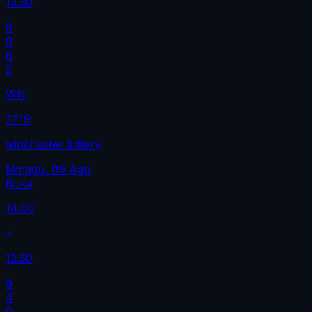
13.30
8
0
8
2
WN
2719
winchester lottery
Minggu, 09 Agu
Buka
14.00
13.50
9
4
0