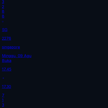
3
2
8
8
SG
2276
singapore
Minggu, 09 Agu
Buka
17.45
17.30
7
1
3