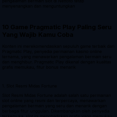
pengalaman bermain slot di Nettoto tetap
menyenangkan dan menguntungkan
10 Game Pragmatic Play Paling Seru
Yang Wajib Kamu Coba
Konten ini merekomendasikan sepuluh game terbaik dari
Pragmatic Play, penyedia permainan kasino online
ternama, yang menawarkan pengalaman bermain seru
dan menghibur. Pragmatic Play dikenal dengan kualitas
grafis memukau, fitur bonus menarik
1. Slot Resmi Midas Fortune
Slot Resmi Midas Fortune adalah salah satu permainan
slot online yang resmi dan terpercaya, menawarkan
pengalaman bermain yang seru dan menarik dengan
berbagai fitur unggulan. Dikembangkan oleh penyedia
terkemuka, slot ini menghadirkan grafis yang memukau