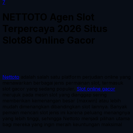
7
NETTOTO Agen Slot
Terpercaya 2026 Situs
Slot88 Online Gacor
Nettoto
adalah salah satu platform perjudian online yang
menawarkan berbagai jenis permainan slot, termasuk
slot gacor yang sedang populer.
Slot online gacor
merujuk pada mesin slot yang dianggap sering
memberikan kemenangan besar (maxwin) atau lebih
mudah dimenangkan dibandingkan slot lainnya. Banyak
pemain mencari slot jenis ini karena peluang menangnya
yang lebih tinggi, sehingga Nettoto menjadi pilihan utama
bagi mereka yang ingin meraih keuntungan maksimal