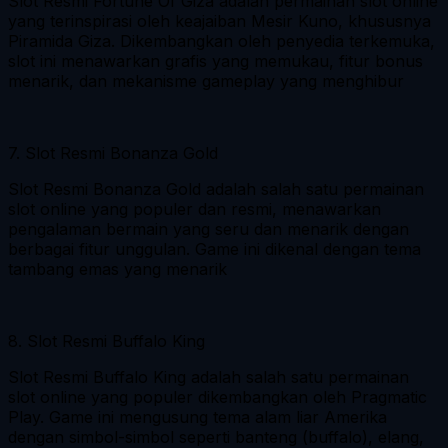
Slot Resmi Fortune Of Giza adalah permainan slot online
yang terinspirasi oleh keajaiban Mesir Kuno, khususnya
Piramida Giza. Dikembangkan oleh penyedia terkemuka,
slot ini menawarkan grafis yang memukau, fitur bonus
menarik, dan mekanisme gameplay yang menghibur
7. Slot Resmi Bonanza Gold
Slot Resmi Bonanza Gold adalah salah satu permainan
slot online yang populer dan resmi, menawarkan
pengalaman bermain yang seru dan menarik dengan
berbagai fitur unggulan. Game ini dikenal dengan tema
tambang emas yang menarik
8. Slot Resmi Buffalo King
Slot Resmi Buffalo King adalah salah satu permainan
slot online yang populer dikembangkan oleh Pragmatic
Play. Game ini mengusung tema alam liar Amerika
dengan simbol-simbol seperti banteng (buffalo), elang,