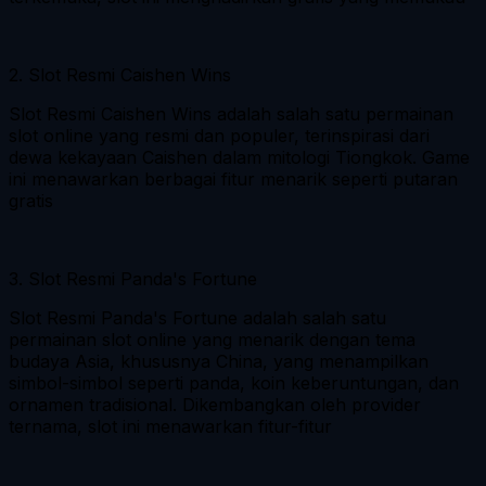
2. Slot Resmi Caishen Wins
Slot Resmi Caishen Wins adalah salah satu permainan
slot online yang resmi dan populer, terinspirasi dari
dewa kekayaan Caishen dalam mitologi Tiongkok. Game
ini menawarkan berbagai fitur menarik seperti putaran
gratis
3. Slot Resmi Panda's Fortune
Slot Resmi Panda's Fortune adalah salah satu
permainan slot online yang menarik dengan tema
budaya Asia, khususnya China, yang menampilkan
simbol-simbol seperti panda, koin keberuntungan, dan
ornamen tradisional. Dikembangkan oleh provider
ternama, slot ini menawarkan fitur-fitur