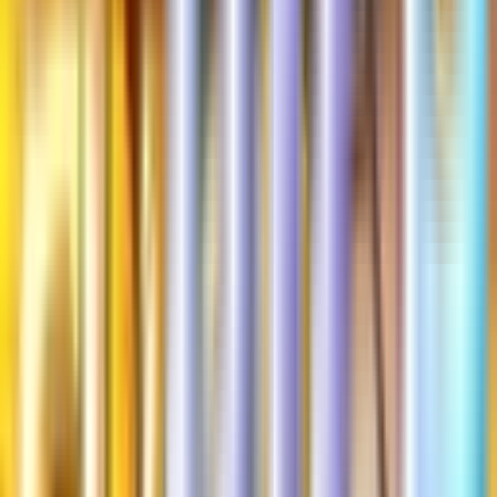
casino, bingo
2. Pg Soft
PG Soft
(Pocket Games Soft) adalah salah satu penyedia
permainan kasino online ternama yang dikenal dengan
inovasi dan kualitas grafisnya yang memukau.
Perusahaan ini menawarkan beragam slot online,
permainan meja, dan produk lainnya yang dirancang
dengan fitur-fitur unik
3. Habanero
Habanero Slot Online adalah salah satu penyedia
permainan slot digital yang terkenal dengan desain grafis
yang menarik, fitur bonus yang menggiurkan, serta
tema-tema yang beragam dan inovatif. Dikembangkan
oleh Habanero Systems, perusahaan pengembang
game ternama