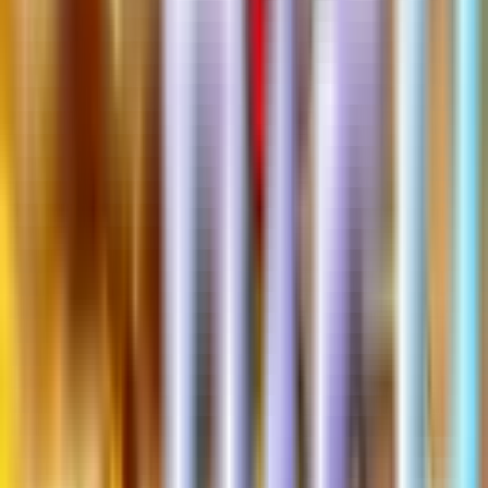
dengan grafis yang menarik dan fitur bonus yang
menggiurkan, seperti putaran gratis
3 Situs Slot Online Terbaik Dengan
Pembayaran Tertinggi
3 Situs Slot Online Terbaik Dengan Pembayaran
Tertinggi merujuk pada rekomendasi platform perjudian
daring yang menawarkan persentase RTP (Return to
Player) tinggi, sehingga peluang pemain mendapatkan
kemenangan lebih besar
1. Pragmatic Play
Pragmatic Play adalah salah satu penyedia konten
terkemuka di industri iGaming, dikenal dengan portofolio
game yang inovatif dan berkualitas tinggi. Perusahaan ini
menawarkan berbagai produk, termasuk slot online, live