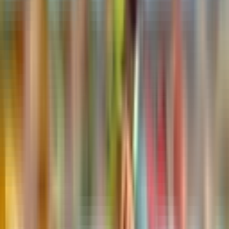
6. Slot Resmi Fortune Of Giza
Slot Resmi Fortune Of Giza adalah permainan slot online
yang terinspirasi oleh keajaiban Mesir Kuno, khususnya
Piramida Giza. Dikembangkan oleh penyedia terkemuka,
slot ini menawarkan grafis yang memukau, fitur bonus
menarik, dan mekanisme gameplay yang menghibur
7. Slot Resmi Bonanza Gold
Slot Resmi Bonanza Gold adalah salah satu permainan
slot online yang populer dan resmi, menawarkan
pengalaman bermain yang seru dan menarik dengan
berbagai fitur unggulan. Game ini dikenal dengan tema
tambang emas yang menarik
8. Slot Resmi Buffalo King