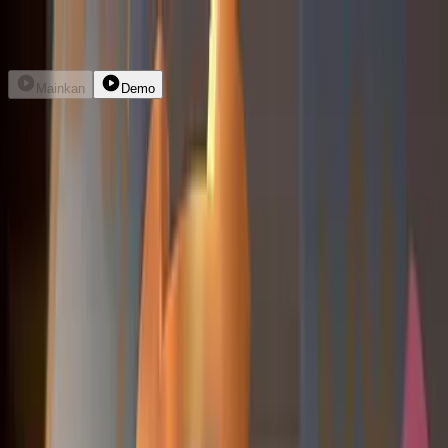
Daftar
Masuk
Mainkan
Demo
Clash of Clans Super Scatter SUPER RICH
supercell
kembali
NETTOTO Agen Slot
Terpercaya 2026 Situs
Slot88 Online Gacor
Nettoto
adalah salah satu platform perjudian online yang
menawarkan berbagai jenis permainan slot, termasuk
slot gacor yang sedang populer.
Slot online gacor
merujuk pada mesin slot yang dianggap sering