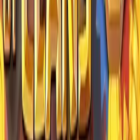
Pasaran togel
yang viral dan menguntungkan biasanya
menjadi pilihan utama para pemain karena menawarkan
peluang menang besar, hadiah menarik, serta sistem
permainan yang transparan. Beberapa pasaran terkenal
seperti :
1. Sydney
Sydney Togel Online merujuk pada permainan judi togel
yang berbasis di Sydney, Australia, dan dapat dimainkan
secara daring melalui platform online. Permainan ini
populer di kalangan pemain togel karena menawarkan
berbagai jenis pasaran, hasil undian yang transparan
2. Singapore
Singapore Togel Online adalah permainan judi angka
yang populer di kalangan pemain togel daring.