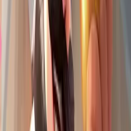
budaya Asia, khususnya China, yang menampilkan
simbol-simbol seperti panda, koin keberuntungan, dan
ornamen tradisional. Dikembangkan oleh provider
ternama, slot ini menawarkan fitur-fitur
4. Slot Resmi The Dog Fortune
Slot Resmi The Dog Fortune adalah salah satu
permainan slot online yang menarik dengan tema
keberuntungan dan hewan peliharaan, khususnya
anjing. Dikembangkan oleh penyedia terpercaya, game
ini menawarkan berbagai fitur menarik seperti putaran
gratis
5. Slot Resmi Fa Cai Shen2
Slot Resmi Fa Cai Shen2 adalah permainan mesin slot
online yang mengusung tema keberuntungan dan
kemakmuran dari budaya Tionghoa, dengan simbol-
simbol seperti dewa kekayaan Fa Cai Shen, liong (naga),