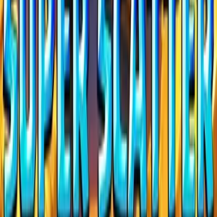
5. Cambodia
Cambodia Togel Online merujuk pada permainan judi
togel yang berbasis online dengan menggunakan
pasaran atau hasil undian dari Kamboja. Togel sendiri
adalah singkatan dari "toto gelap," sebuah bentuk lotere
yang populer di Asia, termasuk Indonesia
6. Taiwan
Taiwan Togel Online merujuk pada permainan judi angka
yang populer di Taiwan dan dapat dimainkan secara
daring melalui berbagai platform. Permainan ini
melibatkan pemilihan angka dengan harapan menebak
hasil undian yang keluar
7. Venice Lottery