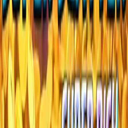
Venice Lottery Togel Online adalah salah satu platform
permainan togel daring yang menawarkan berbagai
pasaran togel internasional, termasuk pasaran Venice.
Platform ini memungkinkan pemain untuk memasang
taruhan dengan mudah melalui situs atau aplikasi,
dilengkapi fitur seperti hasil live draw
8. Seoul Lottery
Seoul Lottery Togel Online merujuk pada permainan judi
togel daring yang berbasis di Seoul, Korea Selatan, atau
menggunakan tema Korea untuk menarik minat pemain.
Togel sendiri adalah permainan tebak angka yang
populer di Asia
9. Shanghai Pools
Shanghai Pools Togel Online adalah salah satu platform
perjudian daring yang menawarkan permainan togel
dengan pasaran Shanghai sebagai fokus utamanya.