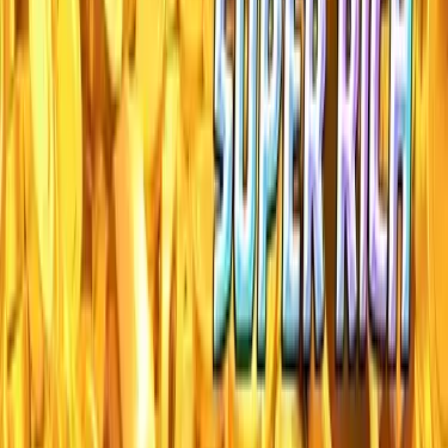
Platform ini memungkinkan pemain untuk memasang
taruhan pada berbagai jenis angka dan hasil undian
10. Florida Day
Florida Day Togel Online adalah salah satu jenis
permainan togel yang populer di kalangan pecinta judi
online, khususnya di Indonesia. Permainan ini
menawarkan hasil undian yang diambil setiap hari,
sehingga pemain memiliki kesempatan untuk memasang
taruhan dan memenangkan hadiah secara rutin
Lihat Semua
home
explore
promo