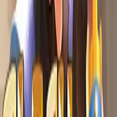
8. Slot Resmi Buffalo King
Slot Resmi Buffalo King adalah salah satu permainan
slot online yang populer dikembangkan oleh Pragmatic
Play. Game ini mengusung tema alam liar Amerika
dengan simbol-simbol seperti banteng (buffalo), elang,
dan hewan-hewan lain yang sering ditemui di padang
rumput
9. Slot Resmi Joker's Jewels
Slot Resmi Joker's Jewels adalah permainan slot online
yang populer dengan tema klasik namun menghibur,
menampilkan simbol-simbol seperti permata berwarna-
warni, lonceng, dan tentu saja sang Joker sebagai ikon
Utama
10. Slot Resmi 8 Dragons