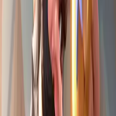
1. Slot Resmi Midas Fortune
Slot Resmi Midas Fortune adalah salah satu permainan
slot online yang resmi dan terpercaya, menawarkan
pengalaman bermain yang seru dan menarik dengan
berbagai fitur unggulan. Dikembangkan oleh penyedia
terkemuka, slot ini menghadirkan grafis yang memukau
2. Slot Resmi Caishen Wins
Slot Resmi Caishen Wins adalah salah satu permainan
slot online yang resmi dan populer, terinspirasi dari
dewa kekayaan Caishen dalam mitologi Tiongkok. Game
ini menawarkan berbagai fitur menarik seperti putaran
gratis
3. Slot Resmi Panda's Fortune
Slot Resmi Panda's Fortune adalah salah satu
permainan slot online yang menarik dengan tema