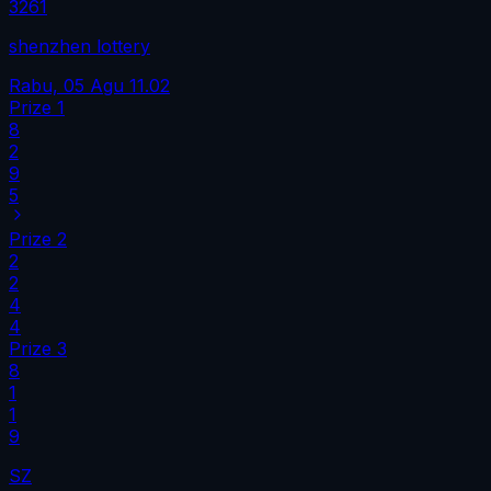
3261
shenzhen lottery
Rabu, 05 Agu
11.02
Prize
1
8
2
9
5
Prize
2
2
2
4
4
Prize
3
8
1
1
9
SZ