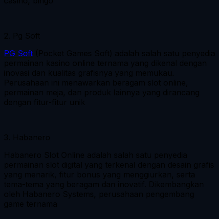
casino, bingo
2. Pg Soft
PG Soft
(Pocket Games Soft) adalah salah satu penyedia
permainan kasino online ternama yang dikenal dengan
inovasi dan kualitas grafisnya yang memukau.
Perusahaan ini menawarkan beragam slot online,
permainan meja, dan produk lainnya yang dirancang
dengan fitur-fitur unik
3. Habanero
Habanero Slot Online adalah salah satu penyedia
permainan slot digital yang terkenal dengan desain grafis
yang menarik, fitur bonus yang menggiurkan, serta
tema-tema yang beragam dan inovatif. Dikembangkan
oleh Habanero Systems, perusahaan pengembang
game ternama