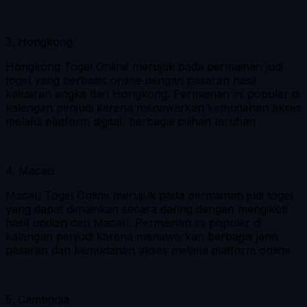
3. Hongkong
Hongkong Togel Online merujuk pada permainan judi
togel yang berbasis online dengan pasaran hasil
keluaran angka dari Hongkong. Permainan ini populer di
kalangan penjudi karena menawarkan kemudahan akses
melalui platform digital, berbagai pilihan taruhan
4. Macau
Macau Togel Online merujuk pada permainan judi togel
yang dapat dimainkan secara daring dengan mengikuti
hasil undian dari Macau. Permainan ini populer di
kalangan penjudi karena menawarkan berbagai jenis
pasaran dan kemudahan akses melalui platform online
5. Cambodia