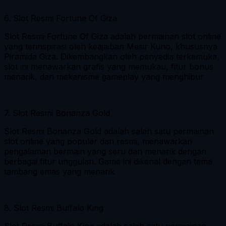
6. Slot Resmi Fortune Of Giza
Slot Resmi Fortune Of Giza adalah permainan slot online
yang terinspirasi oleh keajaiban Mesir Kuno, khususnya
Piramida Giza. Dikembangkan oleh penyedia terkemuka,
slot ini menawarkan grafis yang memukau, fitur bonus
menarik, dan mekanisme gameplay yang menghibur
7. Slot Resmi Bonanza Gold
Slot Resmi Bonanza Gold adalah salah satu permainan
slot online yang populer dan resmi, menawarkan
pengalaman bermain yang seru dan menarik dengan
berbagai fitur unggulan. Game ini dikenal dengan tema
tambang emas yang menarik
8. Slot Resmi Buffalo King
Slot Resmi Buffalo King adalah salah satu permainan