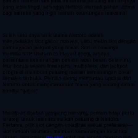
pemain mencari slot jenis ini karena peluang menangnya
yang lebih tinggi, sehingga Nettoto menjadi pilihan utama
bagi mereka yang ingin meraih keuntungan maksimal
Salah satu daya tarik utama Nettoto adalah
menyediakan slot gacor maxwin, yaitu mesin slot dengan
pembayaran jackpot yang besar. Slot ini biasanya
memiliki RTP (Return to Player) tinggi, artinya
persentase kemenangan pemain lebih besar. Selain itu,
fitur bonus seperti free spins, multipliers, dan jackpot
progresif membuat peluang meraih kemenangan besar
semakin terbuka. Pemain sering memantau update dari
Nettoto untuk mengetahui slot mana yang sedang dalam
kondisi "gacor"
Meskipun disebut gampang menang, pemain tetap perlu
strategi untuk memaksimalkan peluang di Nettoto.
Pertama, pilih slot dengan volatilitas sesuai preferensi—
slot rendah volatilitas memberi kemenangan kecil tapi
sering, sementara
rtp slot
volatilitas jarang menang tapi