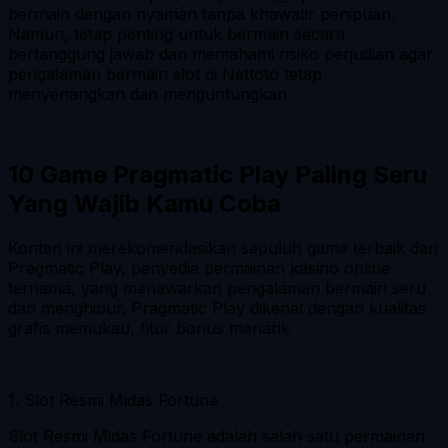
bermain dengan nyaman tanpa khawatir penipuan.
Namun, tetap penting untuk bermain secara
bertanggung jawab dan memahami risiko perjudian agar
pengalaman bermain slot di Nettoto tetap
menyenangkan dan menguntungkan
10 Game Pragmatic Play Paling Seru
Yang Wajib Kamu Coba
Konten ini merekomendasikan sepuluh game terbaik dari
Pragmatic Play, penyedia permainan kasino online
ternama, yang menawarkan pengalaman bermain seru
dan menghibur. Pragmatic Play dikenal dengan kualitas
grafis memukau, fitur bonus menarik
1. Slot Resmi Midas Fortune
Slot Resmi Midas Fortune adalah salah satu permainan