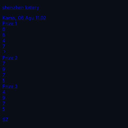
shenzhen lottery
Kamis, 06 Agu
11.02
Prize
1
6
8
4
7
Prize
2
7
9
7
5
Prize
3
4
9
7
5
SZ