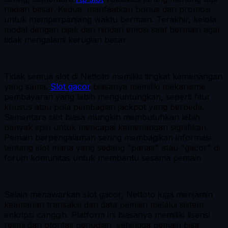
hadiah besar. Kedua, manfaatkan bonus dan promosi
untuk memperpanjang waktu bermain. Terakhir, kelola
modal dengan bijak dan hindari emosi saat bermain agar
tidak mengalami kerugian besar
Tidak semua slot di Nettoto memiliki tingkat kemenangan
yang sama.
Slot gacor
biasanya memiliki mekanisme
pembayaran yang lebih menguntungkan, seperti fitur
khusus atau pola pembagian jackpot yang berbeda.
Sementara slot biasa mungkin membutuhkan lebih
banyak spin untuk mencapai kemenangan signifikan.
Pemain berpengalaman sering membagikan informasi
tentang slot mana yang sedang "panas" atau "gacor" di
forum komunitas untuk membantu sesama pemain
Selain menawarkan slot gacor, Nettoto juga menjamin
keamanan transaksi dan data pemain melalui sistem
enkripsi canggih. Platform ini biasanya memiliki lisensi
resmi dari otoritas perjudian, sehingga pemain bisa