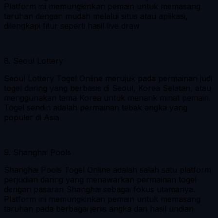
Platform ini memungkinkan pemain untuk memasang
taruhan dengan mudah melalui situs atau aplikasi,
dilengkapi fitur seperti hasil live draw
8. Seoul Lottery
Seoul Lottery Togel Online merujuk pada permainan judi
togel daring yang berbasis di Seoul, Korea Selatan, atau
menggunakan tema Korea untuk menarik minat pemain.
Togel sendiri adalah permainan tebak angka yang
populer di Asia
9. Shanghai Pools
Shanghai Pools Togel Online adalah salah satu platform
perjudian daring yang menawarkan permainan togel
dengan pasaran Shanghai sebagai fokus utamanya.
Platform ini memungkinkan pemain untuk memasang
taruhan pada berbagai jenis angka dan hasil undian