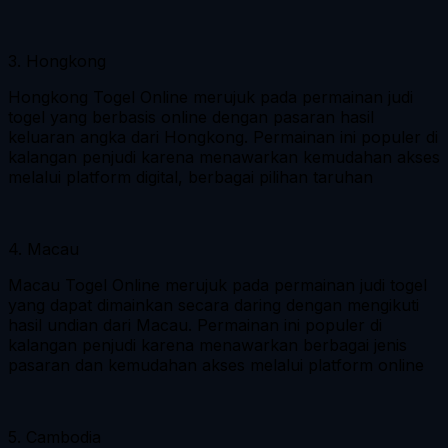
3. Hongkong
Hongkong Togel Online merujuk pada permainan judi
togel yang berbasis online dengan pasaran hasil
keluaran angka dari Hongkong. Permainan ini populer di
kalangan penjudi karena menawarkan kemudahan akses
melalui platform digital, berbagai pilihan taruhan
4. Macau
Macau Togel Online merujuk pada permainan judi togel
yang dapat dimainkan secara daring dengan mengikuti
hasil undian dari Macau. Permainan ini populer di
kalangan penjudi karena menawarkan berbagai jenis
pasaran dan kemudahan akses melalui platform online
5. Cambodia