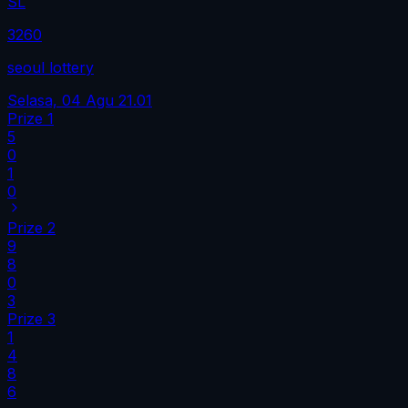
SL
3260
seoul lottery
Selasa, 04 Agu
21.01
Prize
1
5
0
1
0
Prize
2
9
8
0
3
Prize
3
1
4
8
6