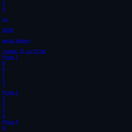
2
4
SL
3256
seoul lottery
Jumat, 31 Jul
21.00
Prize
1
8
5
1
2
Prize
2
3
3
3
6
Prize
3
9