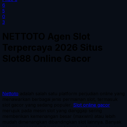
6
5
0
3
NETTOTO Agen Slot
Terpercaya 2026 Situs
Slot88 Online Gacor
Nettoto
adalah salah satu platform perjudian online yang
menawarkan berbagai jenis permainan slot, termasuk
slot gacor yang sedang populer.
Slot online gacor
merujuk pada mesin slot yang dianggap sering
memberikan kemenangan besar (maxwin) atau lebih
mudah dimenangkan dibandingkan slot lainnya. Banyak