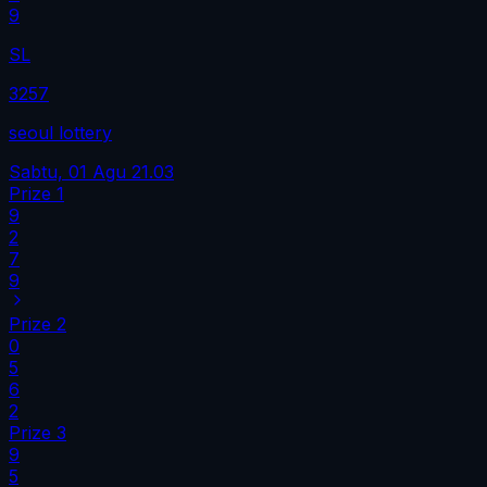
9
SL
3257
seoul lottery
Sabtu, 01 Agu
21.03
Prize
1
9
2
7
9
Prize
2
0
5
6
2
Prize
3
9
5