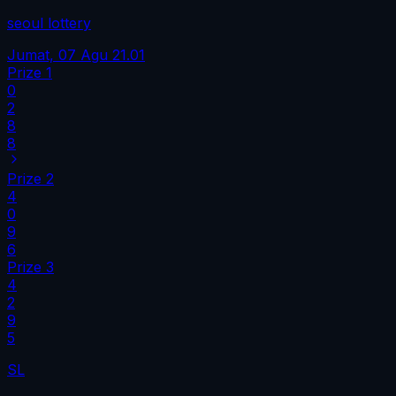
seoul lottery
Jumat, 07 Agu
21.01
Prize
1
0
2
8
8
Prize
2
4
0
9
6
Prize
3
4
2
9
5
SL