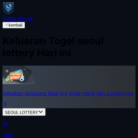
Daftar
Masuk
kembali
Keluaran Togel
seoul
lottery
Hari ini
Saksikan langsung hasil live draw resmi dari sumbernya
SEOUL LOTTERY
SL
3263