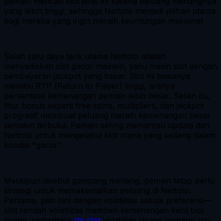
pemain mencari slot jenis ini karena peluang menangnya
yang lebih tinggi, sehingga Nettoto menjadi pilihan utama
bagi mereka yang ingin meraih keuntungan maksimal
Salah satu daya tarik utama Nettoto adalah
menyediakan slot gacor maxwin, yaitu mesin slot dengan
pembayaran jackpot yang besar. Slot ini biasanya
memiliki RTP (Return to Player) tinggi, artinya
persentase kemenangan pemain lebih besar. Selain itu,
fitur bonus seperti free spins, multipliers, dan jackpot
progresif membuat peluang meraih kemenangan besar
semakin terbuka. Pemain sering memantau update dari
Nettoto untuk mengetahui slot mana yang sedang dalam
kondisi "gacor"
Meskipun disebut gampang menang, pemain tetap perlu
strategi untuk memaksimalkan peluang di Nettoto.
Pertama, pilih slot dengan volatilitas sesuai preferensi—
slot rendah volatilitas memberi kemenangan kecil tapi
sering, sementara
rtp slot
volatilitas jarang menang tapi