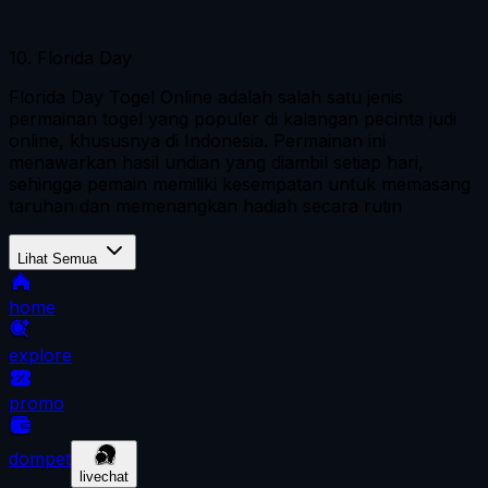
10. Florida Day
Florida Day Togel Online adalah salah satu jenis
permainan togel yang populer di kalangan pecinta judi
online, khususnya di Indonesia. Permainan ini
menawarkan hasil undian yang diambil setiap hari,
sehingga pemain memiliki kesempatan untuk memasang
taruhan dan memenangkan hadiah secara rutin
Lihat Semua
home
explore
promo
dompet
livechat