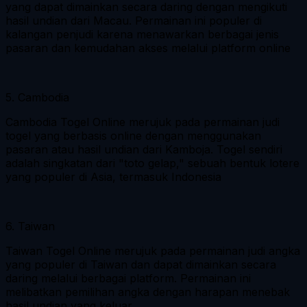
yang dapat dimainkan secara daring dengan mengikuti
hasil undian dari Macau. Permainan ini populer di
kalangan penjudi karena menawarkan berbagai jenis
pasaran dan kemudahan akses melalui platform online
5. Cambodia
Cambodia Togel Online merujuk pada permainan judi
togel yang berbasis online dengan menggunakan
pasaran atau hasil undian dari Kamboja. Togel sendiri
adalah singkatan dari "toto gelap," sebuah bentuk lotere
yang populer di Asia, termasuk Indonesia
6. Taiwan
Taiwan Togel Online merujuk pada permainan judi angka
yang populer di Taiwan dan dapat dimainkan secara
daring melalui berbagai platform. Permainan ini
melibatkan pemilihan angka dengan harapan menebak
hasil undian yang keluar