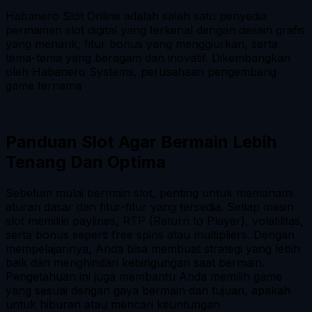
Habanero Slot Online adalah salah satu penyedia
permainan slot digital yang terkenal dengan desain grafis
yang menarik, fitur bonus yang menggiurkan, serta
tema-tema yang beragam dan inovatif. Dikembangkan
oleh Habanero Systems, perusahaan pengembang
game ternama
Panduan Slot Agar Bermain Lebih
Tenang Dan Optima
Sebelum mulai bermain slot, penting untuk memahami
aturan dasar dan fitur-fitur yang tersedia. Setiap mesin
slot memiliki paylines, RTP (Return to Player), volatilitas,
serta bonus seperti free spins atau multipliers. Dengan
mempelajarinya, Anda bisa membuat strategi yang lebih
baik dan menghindari kebingungan saat bermain.
Pengetahuan ini juga membantu Anda memilih game
yang sesuai dengan gaya bermain dan tujuan, apakah
untuk hiburan atau mencari keuntungan