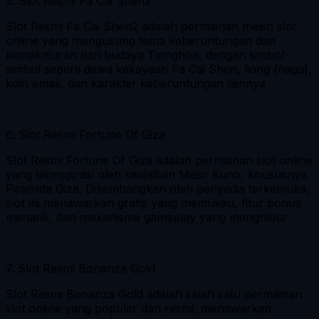
5. Slot Resmi Fa Cai Shen2
Slot Resmi Fa Cai Shen2 adalah permainan mesin slot
online yang mengusung tema keberuntungan dan
kemakmuran dari budaya Tionghoa, dengan simbol-
simbol seperti dewa kekayaan Fa Cai Shen, liong (naga),
koin emas, dan karakter keberuntungan lainnya
6. Slot Resmi Fortune Of Giza
Slot Resmi Fortune Of Giza adalah permainan slot online
yang terinspirasi oleh keajaiban Mesir Kuno, khususnya
Piramida Giza. Dikembangkan oleh penyedia terkemuka,
slot ini menawarkan grafis yang memukau, fitur bonus
menarik, dan mekanisme gameplay yang menghibur
7. Slot Resmi Bonanza Gold
Slot Resmi Bonanza Gold adalah salah satu permainan
slot online yang populer dan resmi, menawarkan