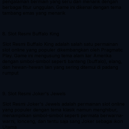
pengalaman bermain yang seru dan menarik dengan
berbagai fitur unggulan. Game ini dikenal dengan tema
tambang emas yang menarik
8. Slot Resmi Buffalo King
Slot Resmi Buffalo King adalah salah satu permainan
slot online yang populer dikembangkan oleh Pragmatic
Play. Game ini mengusung tema alam liar Amerika
dengan simbol-simbol seperti banteng (buffalo), elang,
dan hewan-hewan lain yang sering ditemui di padang
rumput
9. Slot Resmi Joker's Jewels
Slot Resmi Joker's Jewels adalah permainan slot online
yang populer dengan tema klasik namun menghibur,
menampilkan simbol-simbol seperti permata berwarna-
warni, lonceng, dan tentu saja sang Joker sebagai ikon
Utama