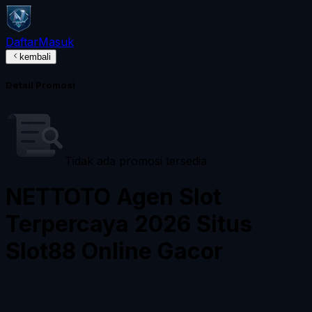
Daftar
Masuk
kembali
Detail Promosi
Tidak ada promosi tersedia
NETTOTO Agen Slot
Terpercaya 2026 Situs
Slot88 Online Gacor