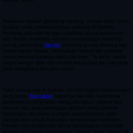
Meskipun disebut gampang menang, pemain tetap perlu
strategi untuk memaksimalkan peluang di Nettoto.
Pertama, pilih slot dengan volatilitas sesuai preferensi—
slot rendah volatilitas memberi kemenangan kecil tapi
sering, sementara
rtp slot
volatilitas jarang menang tapi
hadiah besar. Kedua, manfaatkan bonus dan promosi
untuk memperpanjang waktu bermain. Terakhir, kelola
modal dengan bijak dan hindari emosi saat bermain agar
tidak mengalami kerugian besar
Tidak semua slot di Nettoto memiliki tingkat kemenangan
yang sama.
Slot gacor
biasanya memiliki mekanisme
pembayaran yang lebih menguntungkan, seperti fitur
khusus atau pola pembagian jackpot yang berbeda.
Sementara slot biasa mungkin membutuhkan lebih
banyak spin untuk mencapai kemenangan signifikan.
Pemain berpengalaman sering membagikan informasi
tentang slot mana yang sedang "panas" atau "gacor" di