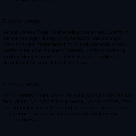
7. Venice Lottery
Venice Lottery Togel Online adalah salah satu platform
permainan togel daring yang menawarkan berbagai
pasaran togel internasional, termasuk pasaran Venice.
Platform ini memungkinkan pemain untuk memasang
taruhan dengan mudah melalui situs atau aplikasi,
dilengkapi fitur seperti hasil live draw
8. Seoul Lottery
Seoul Lottery Togel Online merujuk pada permainan judi
togel daring yang berbasis di Seoul, Korea Selatan, atau
menggunakan tema Korea untuk menarik minat pemain.
Togel sendiri adalah permainan tebak angka yang
populer di Asia