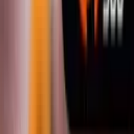
Meskipun disebut gampang menang, pemain tetap perlu
strategi untuk memaksimalkan peluang di Nettoto.
Pertama, pilih slot dengan volatilitas sesuai preferensi—
slot rendah volatilitas memberi kemenangan kecil tapi
sering, sementara
rtp slot
volatilitas jarang menang tapi
hadiah besar. Kedua, manfaatkan bonus dan promosi
untuk memperpanjang waktu bermain. Terakhir, kelola
modal dengan bijak dan hindari emosi saat bermain agar
tidak mengalami kerugian besar
Tidak semua slot di Nettoto memiliki tingkat kemenangan
yang sama.
Slot gacor
biasanya memiliki mekanisme
pembayaran yang lebih menguntungkan, seperti fitur
khusus atau pola pembagian jackpot yang berbeda.
Sementara slot biasa mungkin membutuhkan lebih
banyak spin untuk mencapai kemenangan signifikan.
Pemain berpengalaman sering membagikan informasi
tentang slot mana yang sedang "panas" atau "gacor" di
forum komunitas untuk membantu sesama pemain