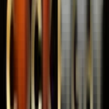
hasil undian dari Macau. Permainan ini populer di
kalangan penjudi karena menawarkan berbagai jenis
pasaran dan kemudahan akses melalui platform online
5. Cambodia
Cambodia Togel Online merujuk pada permainan judi
togel yang berbasis online dengan menggunakan
pasaran atau hasil undian dari Kamboja. Togel sendiri
adalah singkatan dari "toto gelap," sebuah bentuk lotere
yang populer di Asia, termasuk Indonesia
6. Taiwan
Taiwan Togel Online merujuk pada permainan judi angka
yang populer di Taiwan dan dapat dimainkan secara
daring melalui berbagai platform. Permainan ini
melibatkan pemilihan angka dengan harapan menebak
hasil undian yang keluar