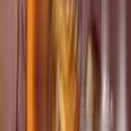
grafis memukau, fitur bonus menarik
1. Slot Resmi Midas Fortune
Slot Resmi Midas Fortune adalah salah satu permainan
slot online yang resmi dan terpercaya, menawarkan
pengalaman bermain yang seru dan menarik dengan
berbagai fitur unggulan. Dikembangkan oleh penyedia
terkemuka, slot ini menghadirkan grafis yang memukau
2. Slot Resmi Caishen Wins
Slot Resmi Caishen Wins adalah salah satu permainan
slot online yang resmi dan populer, terinspirasi dari
dewa kekayaan Caishen dalam mitologi Tiongkok. Game
ini menawarkan berbagai fitur menarik seperti putaran
gratis