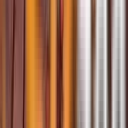
Slot Resmi Fa Cai Shen2 adalah permainan mesin slot
online yang mengusung tema keberuntungan dan
kemakmuran dari budaya Tionghoa, dengan simbol-
simbol seperti dewa kekayaan Fa Cai Shen, liong (naga),
koin emas, dan karakter keberuntungan lainnya
6. Slot Resmi Fortune Of Giza
Slot Resmi Fortune Of Giza adalah permainan slot online
yang terinspirasi oleh keajaiban Mesir Kuno, khususnya
Piramida Giza. Dikembangkan oleh penyedia terkemuka,
slot ini menawarkan grafis yang memukau, fitur bonus
menarik, dan mekanisme gameplay yang menghibur
7. Slot Resmi Bonanza Gold
Slot Resmi Bonanza Gold adalah salah satu permainan
slot online yang populer dan resmi, menawarkan
pengalaman bermain yang seru dan menarik dengan