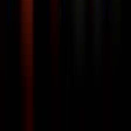
Shanghai Pools Togel Online adalah salah satu platform
perjudian daring yang menawarkan permainan togel
dengan pasaran Shanghai sebagai fokus utamanya.
Platform ini memungkinkan pemain untuk memasang
taruhan pada berbagai jenis angka dan hasil undian
10. Florida Day
Florida Day Togel Online adalah salah satu jenis
permainan togel yang populer di kalangan pecinta judi
online, khususnya di Indonesia. Permainan ini
menawarkan hasil undian yang diambil setiap hari,
sehingga pemain memiliki kesempatan untuk memasang
taruhan dan memenangkan hadiah secara rutin
Lihat Semua
home