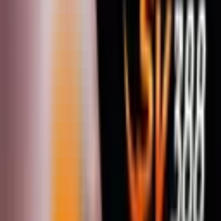
Nettoto
adalah salah satu platform perjudian online yang
menawarkan berbagai jenis permainan slot, termasuk
slot gacor yang sedang populer.
Slot online gacor
merujuk pada mesin slot yang dianggap sering
memberikan kemenangan besar (maxwin) atau lebih
mudah dimenangkan dibandingkan slot lainnya. Banyak
pemain mencari slot jenis ini karena peluang menangnya
yang lebih tinggi, sehingga Nettoto menjadi pilihan utama
bagi mereka yang ingin meraih keuntungan maksimal
Salah satu daya tarik utama Nettoto adalah
menyediakan slot gacor maxwin, yaitu mesin slot dengan
pembayaran jackpot yang besar. Slot ini biasanya
memiliki RTP (Return to Player) tinggi, artinya
persentase kemenangan pemain lebih besar. Selain itu,
fitur bonus seperti free spins, multipliers, dan jackpot
progresif membuat peluang meraih kemenangan besar
semakin terbuka. Pemain sering memantau update dari
Nettoto untuk mengetahui slot mana yang sedang dalam
kondisi "gacor"