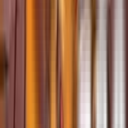
3. Slot Resmi Panda's Fortune
Slot Resmi Panda's Fortune adalah salah satu
permainan slot online yang menarik dengan tema
budaya Asia, khususnya China, yang menampilkan
simbol-simbol seperti panda, koin keberuntungan, dan
ornamen tradisional. Dikembangkan oleh provider
ternama, slot ini menawarkan fitur-fitur
4. Slot Resmi The Dog Fortune
Slot Resmi The Dog Fortune adalah salah satu
permainan slot online yang menarik dengan tema
keberuntungan dan hewan peliharaan, khususnya
anjing. Dikembangkan oleh penyedia terpercaya, game
ini menawarkan berbagai fitur menarik seperti putaran
gratis
5. Slot Resmi Fa Cai Shen2