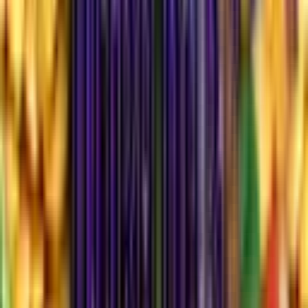
5. Cambodia
Cambodia Togel Online merujuk pada permainan judi
togel yang berbasis online dengan menggunakan
pasaran atau hasil undian dari Kamboja. Togel sendiri
adalah singkatan dari "toto gelap," sebuah bentuk lotere
yang populer di Asia, termasuk Indonesia
6. Taiwan
Taiwan Togel Online merujuk pada permainan judi angka
yang populer di Taiwan dan dapat dimainkan secara
daring melalui berbagai platform. Permainan ini
melibatkan pemilihan angka dengan harapan menebak
hasil undian yang keluar
7. Venice Lottery
Venice Lottery Togel Online adalah salah satu platform
permainan togel daring yang menawarkan berbagai