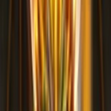
sering, sementara
rtp slot
volatilitas jarang menang tapi
hadiah besar. Kedua, manfaatkan bonus dan promosi
untuk memperpanjang waktu bermain. Terakhir, kelola
modal dengan bijak dan hindari emosi saat bermain agar
tidak mengalami kerugian besar
Tidak semua slot di Nettoto memiliki tingkat kemenangan
yang sama.
Slot gacor
biasanya memiliki mekanisme
pembayaran yang lebih menguntungkan, seperti fitur
khusus atau pola pembagian jackpot yang berbeda.
Sementara slot biasa mungkin membutuhkan lebih
banyak spin untuk mencapai kemenangan signifikan.
Pemain berpengalaman sering membagikan informasi
tentang slot mana yang sedang "panas" atau "gacor" di
forum komunitas untuk membantu sesama pemain
Selain menawarkan slot gacor, Nettoto juga menjamin
keamanan transaksi dan data pemain melalui sistem
enkripsi canggih. Platform ini biasanya memiliki lisensi