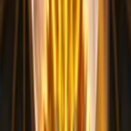
pemain mencari slot jenis ini karena peluang menangnya
yang lebih tinggi, sehingga Nettoto menjadi pilihan utama
bagi mereka yang ingin meraih keuntungan maksimal
Salah satu daya tarik utama Nettoto adalah
menyediakan slot gacor maxwin, yaitu mesin slot dengan
pembayaran jackpot yang besar. Slot ini biasanya
memiliki RTP (Return to Player) tinggi, artinya
persentase kemenangan pemain lebih besar. Selain itu,
fitur bonus seperti free spins, multipliers, dan jackpot
progresif membuat peluang meraih kemenangan besar
semakin terbuka. Pemain sering memantau update dari
Nettoto untuk mengetahui slot mana yang sedang dalam
kondisi "gacor"
Meskipun disebut gampang menang, pemain tetap perlu
strategi untuk memaksimalkan peluang di Nettoto.
Pertama, pilih slot dengan volatilitas sesuai preferensi—
slot rendah volatilitas memberi kemenangan kecil tapi