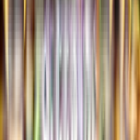
casino, bingo
2. Pg Soft
PG Soft
(Pocket Games Soft) adalah salah satu penyedia
permainan kasino online ternama yang dikenal dengan
inovasi dan kualitas grafisnya yang memukau.
Perusahaan ini menawarkan beragam slot online,
permainan meja, dan produk lainnya yang dirancang
dengan fitur-fitur unik
3. Habanero
Habanero Slot Online adalah salah satu penyedia
permainan slot digital yang terkenal dengan desain grafis
yang menarik, fitur bonus yang menggiurkan, serta
tema-tema yang beragam dan inovatif. Dikembangkan
oleh Habanero Systems, perusahaan pengembang
game ternama