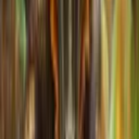
ornamen tradisional. Dikembangkan oleh provider
ternama, slot ini menawarkan fitur-fitur
4. Slot Resmi The Dog Fortune
Slot Resmi The Dog Fortune adalah salah satu
permainan slot online yang menarik dengan tema
keberuntungan dan hewan peliharaan, khususnya
anjing. Dikembangkan oleh penyedia terpercaya, game
ini menawarkan berbagai fitur menarik seperti putaran
gratis
5. Slot Resmi Fa Cai Shen2
Slot Resmi Fa Cai Shen2 adalah permainan mesin slot
online yang mengusung tema keberuntungan dan
kemakmuran dari budaya Tionghoa, dengan simbol-
simbol seperti dewa kekayaan Fa Cai Shen, liong (naga),
koin emas, dan karakter keberuntungan lainnya