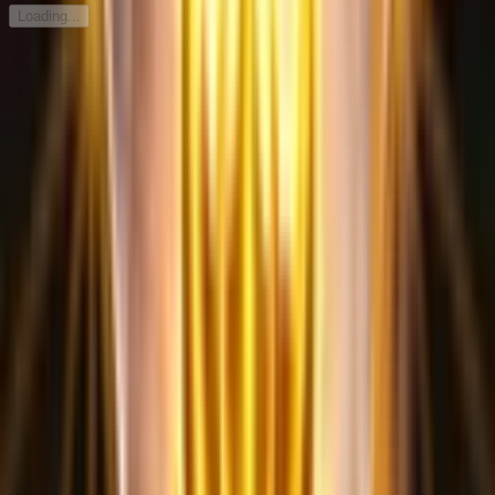
Loading...
24
/
675
Game
Page
1
of
29
NETTOTO Agen Slot
Terpercaya 2026 Situs
Slot88 Online Gacor
Nettoto
adalah salah satu platform perjudian online yang
menawarkan berbagai jenis permainan slot, termasuk
slot gacor yang sedang populer.
Slot online gacor
merujuk pada mesin slot yang dianggap sering
memberikan kemenangan besar (maxwin) atau lebih
mudah dimenangkan dibandingkan slot lainnya. Banyak