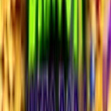
hadiah menarik dan peluang menang yang beragam
3. Hongkong
Hongkong Togel Online merujuk pada permainan judi
togel yang berbasis online dengan pasaran hasil
keluaran angka dari Hongkong. Permainan ini populer di
kalangan penjudi karena menawarkan kemudahan akses
melalui platform digital, berbagai pilihan taruhan
4. Macau
Macau Togel Online merujuk pada permainan judi togel
yang dapat dimainkan secara daring dengan mengikuti
hasil undian dari Macau. Permainan ini populer di
kalangan penjudi karena menawarkan berbagai jenis
pasaran dan kemudahan akses melalui platform online