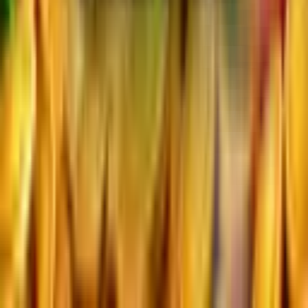
10. Florida Day
Florida Day Togel Online adalah salah satu jenis
permainan togel yang populer di kalangan pecinta judi
online, khususnya di Indonesia. Permainan ini
menawarkan hasil undian yang diambil setiap hari,
sehingga pemain memiliki kesempatan untuk memasang
taruhan dan memenangkan hadiah secara rutin
Lihat Semua
home
explore
promo
dompet