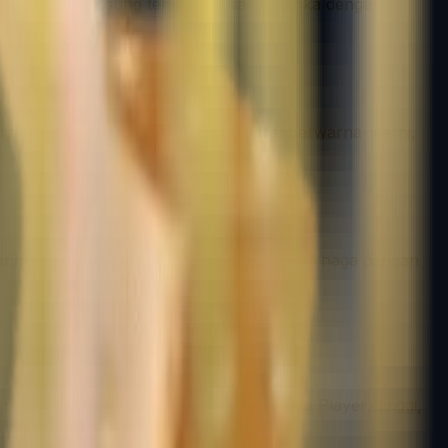
Game ini mengusung tema alam liar Amerika dengan
pilkan simbol-simbol seperti permata berwarna-warni,
daring. Game ini menawarkan tema mitologi naga dengan
 menawarkan persentase RTP (Return to Player) tinggi,