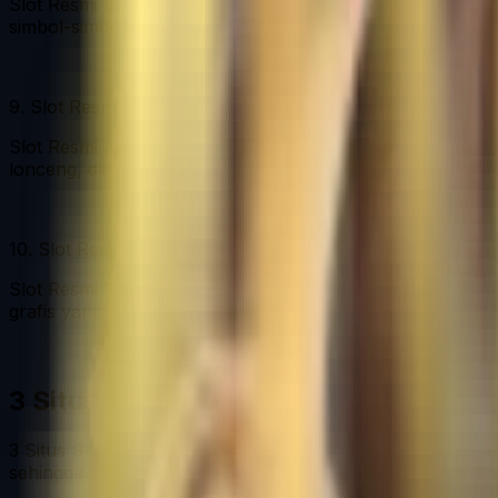
Slot Resmi Buffalo King adalah salah satu permainan slo
simbol-simbol seperti banteng (buffalo), elang, dan hewa
9. Slot Resmi Joker's Jewels
Slot Resmi Joker's Jewels adalah permainan slot online
lonceng, dan tentu saja sang Joker sebagai ikon Utama
10. Slot Resmi 8 Dragons
Slot Resmi 8 Dragons adalah salah satu permainan slot o
grafis yang menarik dan fitur bonus yang menggiurkan, se
3 Situs Slot Online Terbaik Dengan P
3 Situs Slot Online Terbaik Dengan Pembayaran Tertinggi
sehingga peluang pemain mendapatkan kemenangan lebi