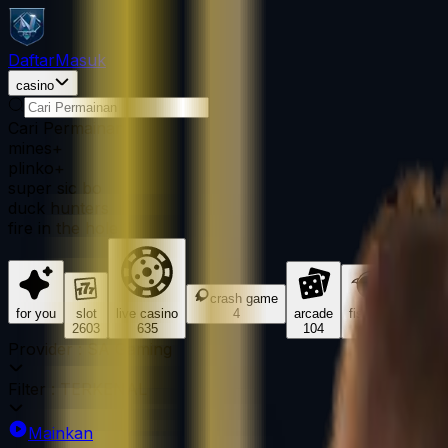
Daftar
Masuk
casino
Cari Permainan
mines+
plinko+
super sic bo
duck hunters
fire in the hole 3
crash game
for you
slot
live casino
4
arcade
fishing
2603
635
104
21
Provider :
SA Gaming
Filter :
TERKENAL
Mainkan