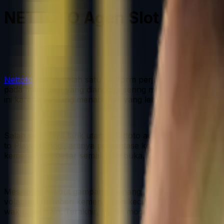
NETTOTO Agen Slot Terperca
Nettoto
adalah salah satu platform perjudian online yang
pada mesin slot yang dianggap sering memberikan kemena
ini karena peluang menangnya yang lebih tinggi, sehingg
Salah satu daya tarik utama Nettoto adalah menyediakan s
to Player) tinggi, artinya persentase kemenangan pemain le
kemenangan besar semakin terbuka. Pemain sering meman
Meskipun disebut gampang menang, pemain tetap perlu stra
volatilitas memberi kemenangan kecil tapi sering, sement
waktu bermain. Terakhir, kelola modal dengan bijak dan h