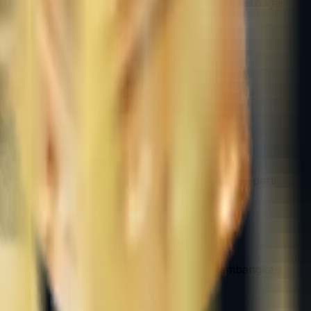
aman bermain yang seru dan menarik dengan berbagai
ayaan Caishen dalam mitologi Tiongkok. Game ini
snya China, yang menampilkan simbol-simbol seperti
r-fitur
n hewan peliharaan, khususnya anjing. Dikembangkan