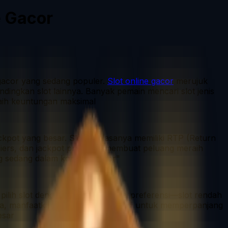
e Gacor
 gacor yang sedang populer.
Slot online gacor
merujuk
ingkan slot lainnya. Banyak pemain mencari slot jenis
raih keuntungan maksimal
pot yang besar. Slot ini biasanya memiliki RTP (Return
ipliers, dan jackpot progresif membuat peluang meraih
 sedang dalam kondisi "gacor"
ih slot dengan volatilitas sesuai preferensi—slot rendah
edua, manfaatkan bonus dan promosi untuk memperpanjang
esar