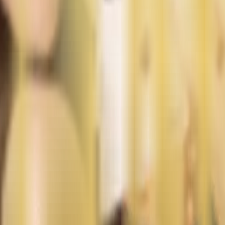
nline yang mengusung tema keberuntungan dan kemakmuran
n karakter keberuntungan lainnya
 yang terinspirasi oleh keajaiban Mesir Kuno, khususnya P
rik, dan mekanisme gameplay yang menghibur
ot online yang populer dan resmi, menawarkan pengalaman
ang menarik