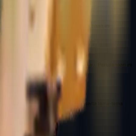
 inovatif dan berkualitas tinggi. Perusahaan ini
asi dan kualitas grafisnya yang memukau. Perusahaan ini
narik, fitur bonus yang menggiurkan, serta tema-tema