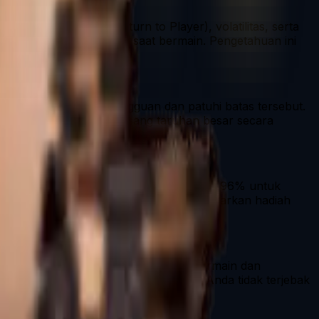
iki paylines, RTP (Return to Player), volatilitas, serta
menghindari kebingungan saat bermain. Pengetahuan ini
ari keuntungan
 batas harian atau mingguan dan patuhi batas tersebut.
ar kerugian dengan memasang taruhan besar secara
njang. Pilihlah slot dengan RTP di atas 96% untuk
ing, sementara slot tinggi volatilitas menawarkan hadiah
mosi ini untuk memperpanjang waktu bermain dan
eperti wagering requirements, agar Anda tidak terjebak