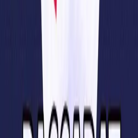
Slot Resmi 8 Dragons adalah salah satu permainan slot
online yang resmi dan populer di kalangan penggemar
judi daring. Game ini menawarkan tema mitologi naga
dengan grafis yang menarik dan fitur bonus yang
menggiurkan, seperti putaran gratis
3 Situs Slot Online Terbaik Dengan
Pembayaran Tertinggi
3 Situs Slot Online Terbaik Dengan Pembayaran
Tertinggi merujuk pada rekomendasi platform perjudian
daring yang menawarkan persentase RTP (Return to
Player) tinggi, sehingga peluang pemain mendapatkan
kemenangan lebih besar
1. Pragmatic Play
Pragmatic Play adalah salah satu penyedia konten
terkemuka di industri iGaming, dikenal dengan portofolio