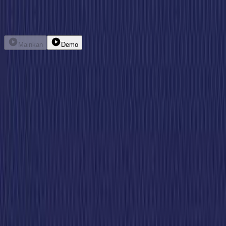
Daftar
Masuk
Mainkan
Demo
Baccarat
hacksaw
kembali
NETTOTO Agen Slot
Terpercaya 2026 Situs
Slot88 Online Gacor
Nettoto
adalah salah satu platform perjudian online yang
menawarkan berbagai jenis permainan slot, termasuk
slot gacor yang sedang populer.
Slot online gacor
merujuk pada mesin slot yang dianggap sering