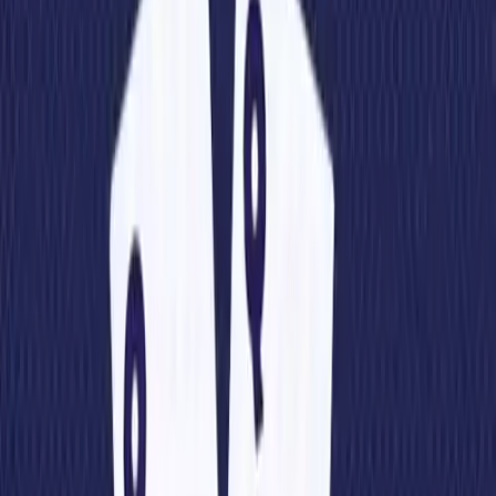
Pertama, pilih slot dengan volatilitas sesuai preferensi—
slot rendah volatilitas memberi kemenangan kecil tapi
sering, sementara
rtp slot
volatilitas jarang menang tapi
hadiah besar. Kedua, manfaatkan bonus dan promosi
untuk memperpanjang waktu bermain. Terakhir, kelola
modal dengan bijak dan hindari emosi saat bermain agar
tidak mengalami kerugian besar
Tidak semua slot di Nettoto memiliki tingkat kemenangan
yang sama.
Slot gacor
biasanya memiliki mekanisme
pembayaran yang lebih menguntungkan, seperti fitur
khusus atau pola pembagian jackpot yang berbeda.
Sementara slot biasa mungkin membutuhkan lebih
banyak spin untuk mencapai kemenangan signifikan.
Pemain berpengalaman sering membagikan informasi
tentang slot mana yang sedang "panas" atau "gacor" di
forum komunitas untuk membantu sesama pemain
Selain menawarkan slot gacor, Nettoto juga menjamin