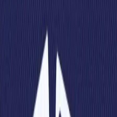
memberikan kemenangan besar (maxwin) atau lebih
mudah dimenangkan dibandingkan slot lainnya. Banyak
pemain mencari slot jenis ini karena peluang menangnya
yang lebih tinggi, sehingga Nettoto menjadi pilihan utama
bagi mereka yang ingin meraih keuntungan maksimal
Salah satu daya tarik utama Nettoto adalah
menyediakan slot gacor maxwin, yaitu mesin slot dengan
pembayaran jackpot yang besar. Slot ini biasanya
memiliki RTP (Return to Player) tinggi, artinya
persentase kemenangan pemain lebih besar. Selain itu,
fitur bonus seperti free spins, multipliers, dan jackpot
progresif membuat peluang meraih kemenangan besar
semakin terbuka. Pemain sering memantau update dari
Nettoto untuk mengetahui slot mana yang sedang dalam
kondisi "gacor"
Meskipun disebut gampang menang, pemain tetap perlu
strategi untuk memaksimalkan peluang di Nettoto.