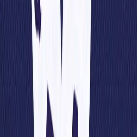
keamanan transaksi dan data pemain melalui sistem
enkripsi canggih. Platform ini biasanya memiliki lisensi
resmi dari otoritas perjudian, sehingga pemain bisa
bermain dengan nyaman tanpa khawatir penipuan.
Namun, tetap penting untuk bermain secara
bertanggung jawab dan memahami risiko perjudian agar
pengalaman bermain slot di Nettoto tetap
menyenangkan dan menguntungkan
10 Game Pragmatic Play Paling Seru
Yang Wajib Kamu Coba
Konten ini merekomendasikan sepuluh game terbaik dari
Pragmatic Play, penyedia permainan kasino online
ternama, yang menawarkan pengalaman bermain seru
dan menghibur. Pragmatic Play dikenal dengan kualitas
grafis memukau, fitur bonus menarik