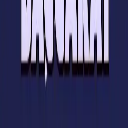
oleh Habanero Systems, perusahaan pengembang
game ternama
Panduan Slot Agar Bermain Lebih
Tenang Dan Optima
Sebelum mulai bermain slot, penting untuk memahami
aturan dasar dan fitur-fitur yang tersedia. Setiap mesin
slot memiliki paylines, RTP (Return to Player), volatilitas,
serta bonus seperti free spins atau multipliers. Dengan
mempelajarinya, Anda bisa membuat strategi yang lebih
baik dan menghindari kebingungan saat bermain.
Pengetahuan ini juga membantu Anda memilih game
yang sesuai dengan gaya bermain dan tujuan, apakah
untuk hiburan atau mencari keuntungan
Manajemen modal adalah kunci utama agar bermain slot
tetap menyenangkan dan tidak menimbulkan stres.