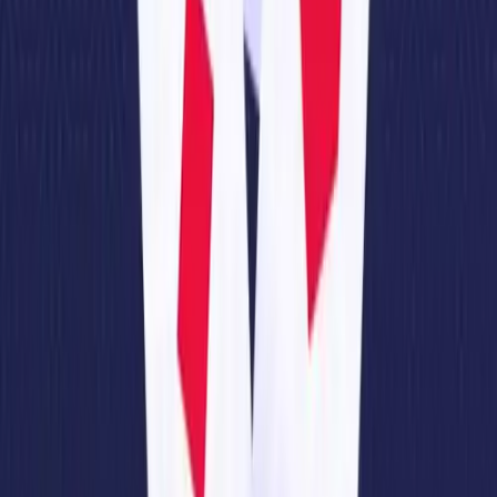
8. Slot Resmi Buffalo King
Slot Resmi Buffalo King adalah salah satu permainan
slot online yang populer dikembangkan oleh Pragmatic
Play. Game ini mengusung tema alam liar Amerika
dengan simbol-simbol seperti banteng (buffalo), elang,
dan hewan-hewan lain yang sering ditemui di padang
rumput
9. Slot Resmi Joker's Jewels
Slot Resmi Joker's Jewels adalah permainan slot online
yang populer dengan tema klasik namun menghibur,
menampilkan simbol-simbol seperti permata berwarna-
warni, lonceng, dan tentu saja sang Joker sebagai ikon
Utama
10. Slot Resmi 8 Dragons