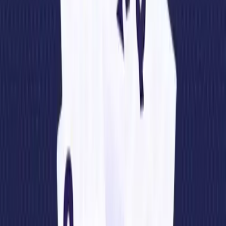
budaya Asia, khususnya China, yang menampilkan
simbol-simbol seperti panda, koin keberuntungan, dan
ornamen tradisional. Dikembangkan oleh provider
ternama, slot ini menawarkan fitur-fitur
4. Slot Resmi The Dog Fortune
Slot Resmi The Dog Fortune adalah salah satu
permainan slot online yang menarik dengan tema
keberuntungan dan hewan peliharaan, khususnya
anjing. Dikembangkan oleh penyedia terpercaya, game
ini menawarkan berbagai fitur menarik seperti putaran
gratis
5. Slot Resmi Fa Cai Shen2
Slot Resmi Fa Cai Shen2 adalah permainan mesin slot
online yang mengusung tema keberuntungan dan
kemakmuran dari budaya Tionghoa, dengan simbol-
simbol seperti dewa kekayaan Fa Cai Shen, liong (naga),