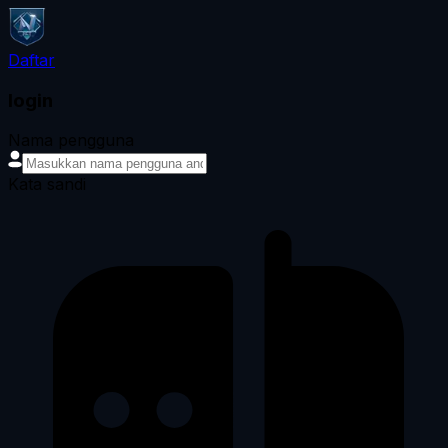
Daftar
login
Nama pengguna
Kata sandi