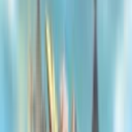
Nettoto
adalah salah satu platform perjudian online yang
menawarkan berbagai jenis permainan slot, termasuk
slot gacor yang sedang populer.
Slot online gacor
merujuk pada mesin slot yang dianggap sering
memberikan kemenangan besar (maxwin) atau lebih
mudah dimenangkan dibandingkan slot lainnya. Banyak
pemain mencari slot jenis ini karena peluang menangnya
yang lebih tinggi, sehingga Nettoto menjadi pilihan utama
bagi mereka yang ingin meraih keuntungan maksimal
Salah satu daya tarik utama Nettoto adalah
menyediakan slot gacor maxwin, yaitu mesin slot dengan
pembayaran jackpot yang besar. Slot ini biasanya
memiliki RTP (Return to Player) tinggi, artinya
persentase kemenangan pemain lebih besar. Selain itu,
fitur bonus seperti free spins, multipliers, dan jackpot