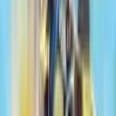
Sementara slot biasa mungkin membutuhkan lebih
banyak spin untuk mencapai kemenangan signifikan.
Pemain berpengalaman sering membagikan informasi
tentang slot mana yang sedang "panas" atau "gacor" di
forum komunitas untuk membantu sesama pemain
Selain menawarkan slot gacor, Nettoto juga menjamin
keamanan transaksi dan data pemain melalui sistem
enkripsi canggih. Platform ini biasanya memiliki lisensi
resmi dari otoritas perjudian, sehingga pemain bisa
bermain dengan nyaman tanpa khawatir penipuan.
Namun, tetap penting untuk bermain secara
bertanggung jawab dan memahami risiko perjudian agar
pengalaman bermain slot di Nettoto tetap
menyenangkan dan menguntungkan
10 Game Pragmatic Play Paling Seru
Yang Wajib Kamu Coba