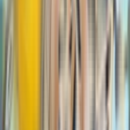
baik dan menghindari kebingungan saat bermain.
Pengetahuan ini juga membantu Anda memilih game
yang sesuai dengan gaya bermain dan tujuan, apakah
untuk hiburan atau mencari keuntungan
Manajemen modal adalah kunci utama agar bermain slot
tetap menyenangkan dan tidak menimbulkan stres.
Tentukan batas harian atau mingguan dan patuhi batas
tersebut. Bagi modal ke dalam sesi bermain yang lebih
kecil, misalnya hanya menggunakan 10-20% per sesi.
Hindari mengejar kerugian dengan memasang taruhan
besar secara impulsif, karena hal ini justru bisa
memperburuk situasi keuangan Anda
RTP (Return to Player) menunjukkan persentase
kemenangan yang bisa dikembalikan kepada pemain
dalam jangka panjang. Pilihlah slot dengan RTP di atas
96% untuk peluang lebih baik. Selain itu, perhatikan
volatilitas: slot rendah volatilitas sering memberi