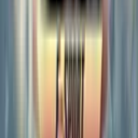
yang populer di Taiwan dan dapat dimainkan secara
daring melalui berbagai platform. Permainan ini
melibatkan pemilihan angka dengan harapan menebak
hasil undian yang keluar
7. Venice Lottery
Venice Lottery Togel Online adalah salah satu platform
permainan togel daring yang menawarkan berbagai
pasaran togel internasional, termasuk pasaran Venice.
Platform ini memungkinkan pemain untuk memasang
taruhan dengan mudah melalui situs atau aplikasi,
dilengkapi fitur seperti hasil live draw
8. Seoul Lottery
Seoul Lottery Togel Online merujuk pada permainan judi
togel daring yang berbasis di Seoul, Korea Selatan, atau
menggunakan tema Korea untuk menarik minat pemain.