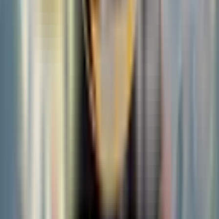
4. Macau
Macau Togel Online merujuk pada permainan judi togel
yang dapat dimainkan secara daring dengan mengikuti
hasil undian dari Macau. Permainan ini populer di
kalangan penjudi karena menawarkan berbagai jenis
pasaran dan kemudahan akses melalui platform online
5. Cambodia
Cambodia Togel Online merujuk pada permainan judi
togel yang berbasis online dengan menggunakan
pasaran atau hasil undian dari Kamboja. Togel sendiri
adalah singkatan dari "toto gelap," sebuah bentuk lotere
yang populer di Asia, termasuk Indonesia
6. Taiwan
Taiwan Togel Online merujuk pada permainan judi angka