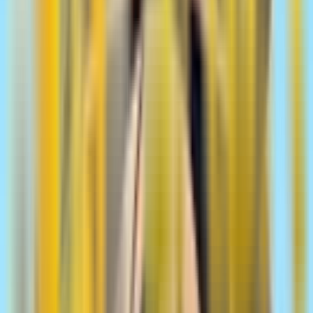
daring yang menawarkan persentase RTP (Return to
Player) tinggi, sehingga peluang pemain mendapatkan
kemenangan lebih besar
1. Pragmatic Play
Pragmatic Play adalah salah satu penyedia konten
terkemuka di industri iGaming, dikenal dengan portofolio
game yang inovatif dan berkualitas tinggi. Perusahaan ini
menawarkan berbagai produk, termasuk slot online, live
casino, bingo
2. Pg Soft
PG Soft
(Pocket Games Soft) adalah salah satu penyedia
permainan kasino online ternama yang dikenal dengan
inovasi dan kualitas grafisnya yang memukau.
Perusahaan ini menawarkan beragam slot online,
permainan meja, dan produk lainnya yang dirancang
dengan fitur-fitur unik