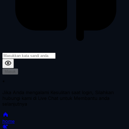
Masuk
*
Jika Anda mengalami Kesulitan saat login, Silahkan
hubungi kami di Live Chat untuk Membantu anda
selanjutnya
home