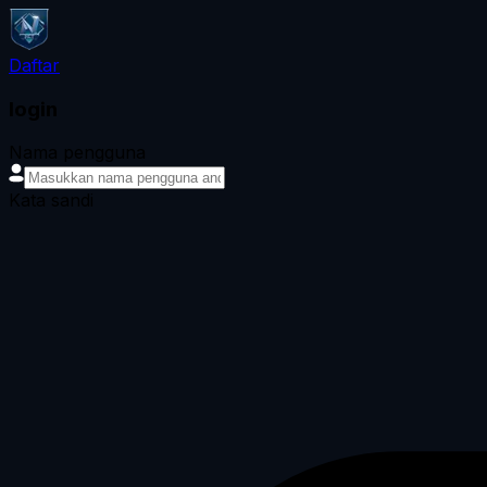
Daftar
login
Nama pengguna
Kata sandi