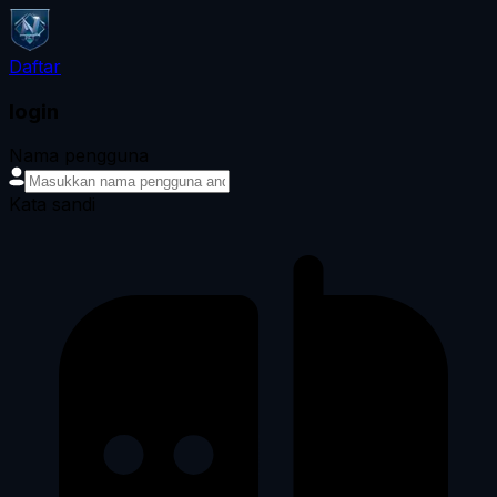
Daftar
login
Nama pengguna
Kata sandi