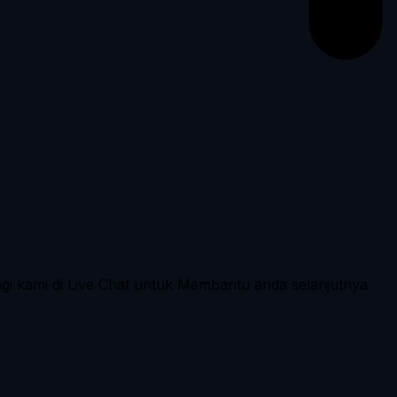
ngi kami di Live Chat untuk Membantu anda selanjutnya