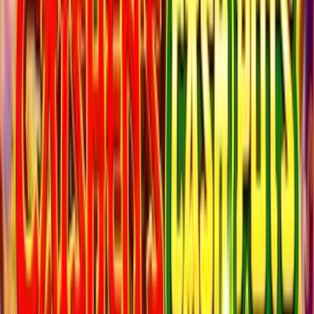
Permainan ini menawarkan berbagai jenis pasaran,
termasuk pasaran resmi dari Singapore Pools, dengan
hadiah menarik dan peluang menang yang beragam
3. Hongkong
Hongkong Togel Online merujuk pada permainan judi
togel yang berbasis online dengan pasaran hasil
keluaran angka dari Hongkong. Permainan ini populer di
kalangan penjudi karena menawarkan kemudahan akses
melalui platform digital, berbagai pilihan taruhan
4. Macau
Macau Togel Online merujuk pada permainan judi togel
yang dapat dimainkan secara daring dengan mengikuti
hasil undian dari Macau. Permainan ini populer di
kalangan penjudi karena menawarkan berbagai jenis
pasaran dan kemudahan akses melalui platform online