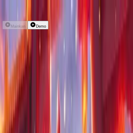
Daftar
Masuk
Mainkan
Demo
Caishen's Cash Pots
pragmatic
kembali
NETTOTO Agen Slot
Terpercaya 2026 Situs
Slot88 Online Gacor
Nettoto
adalah salah satu platform perjudian online yang
menawarkan berbagai jenis permainan slot, termasuk
slot gacor yang sedang populer.
Slot online gacor
merujuk pada mesin slot yang dianggap sering