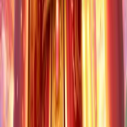
oleh Habanero Systems, perusahaan pengembang
game ternama
Panduan Slot Agar Bermain Lebih
Tenang Dan Optima
Sebelum mulai bermain slot, penting untuk memahami
aturan dasar dan fitur-fitur yang tersedia. Setiap mesin
slot memiliki paylines, RTP (Return to Player), volatilitas,
serta bonus seperti free spins atau multipliers. Dengan
mempelajarinya, Anda bisa membuat strategi yang lebih
baik dan menghindari kebingungan saat bermain.
Pengetahuan ini juga membantu Anda memilih game
yang sesuai dengan gaya bermain dan tujuan, apakah
untuk hiburan atau mencari keuntungan
Manajemen modal adalah kunci utama agar bermain slot
tetap menyenangkan dan tidak menimbulkan stres.