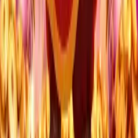
Platform ini memungkinkan pemain untuk memasang
taruhan pada berbagai jenis angka dan hasil undian
10. Florida Day
Florida Day Togel Online adalah salah satu jenis
permainan togel yang populer di kalangan pecinta judi
online, khususnya di Indonesia. Permainan ini
menawarkan hasil undian yang diambil setiap hari,
sehingga pemain memiliki kesempatan untuk memasang
taruhan dan memenangkan hadiah secara rutin
Lihat Semua
home
explore
promo